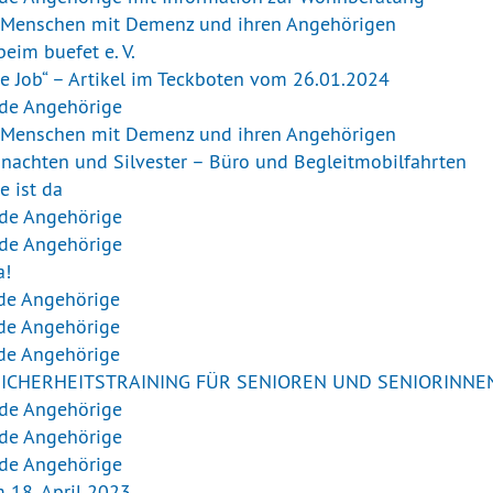
r Menschen mit Demenz und ihren Angehörigen
eim buefet e. V.
kte Job“ – Artikel im Teckboten vom 26.01.2024
nde Angehörige
r Menschen mit Demenz und ihren Angehörigen
hnachten und Silvester – Büro und Begleitmobilfahrten
e ist da
nde Angehörige
nde Angehörige
a!
nde Angehörige
nde Angehörige
nde Angehörige
RSICHERHEITSTRAINING FÜR SENIOREN UND SENIORINNE
nde Angehörige
nde Angehörige
nde Angehörige
 18. April 2023