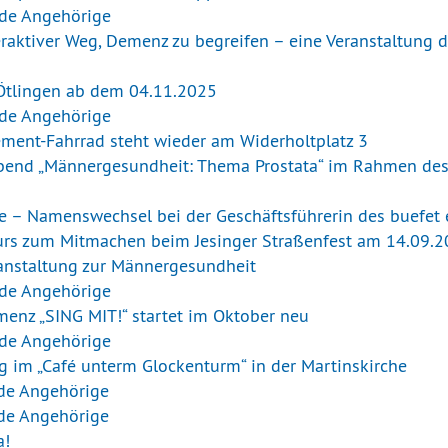
nde Angehörige
aktiver Weg, Demenz zu begreifen – eine Veranstaltung de
 Ötlingen ab dem 04.11.2025
nde Angehörige
ement-Fahrrad steht wieder am Widerholtplatz 3
bend „Männergesundheit: Thema Prostata“ im Rahmen des 
he – Namenswechsel bei der Geschäftsführerin des buefet e
urs zum Mitmachen beim Jesinger Straßenfest am 14.09.
anstaltung zur Männergesundheit
nde Angehörige
enz „SING MIT!“ startet im Oktober neu
nde Angehörige
g im „Café unterm Glockenturm“ in der Martinskirche
nde Angehörige
nde Angehörige
a!