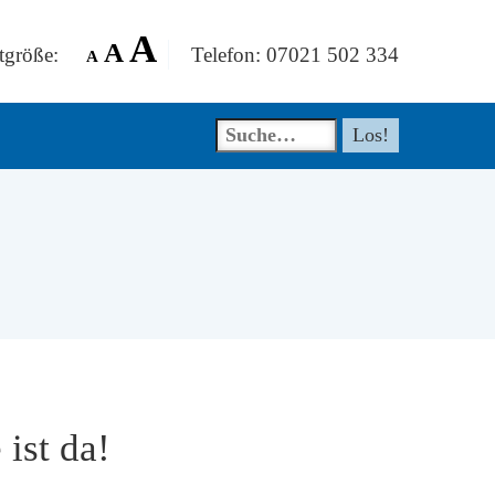
A
A
tgröße:
Telefon: 07021 502 334
A
ist da!