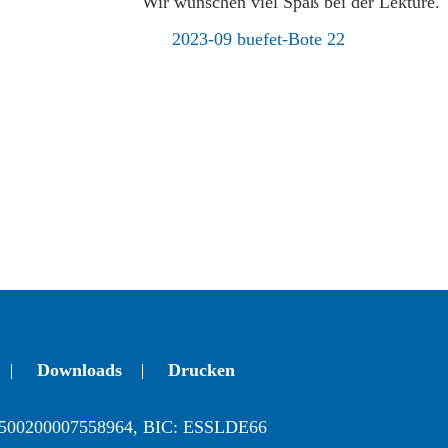
Wir wünschen viel Spaß bei der Lektüre.
2023-09 buefet-Bote 22
Downloads
Drucken
500200007558964, BIC: ESSLDE66