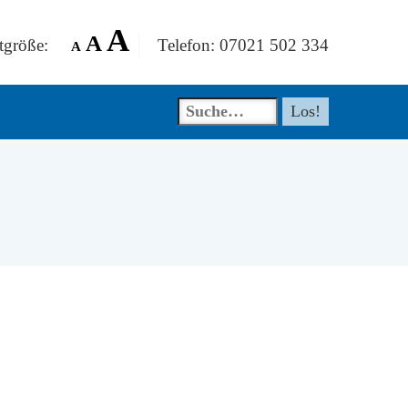
A
A
tgröße:
Telefon: 07021 502 334
A