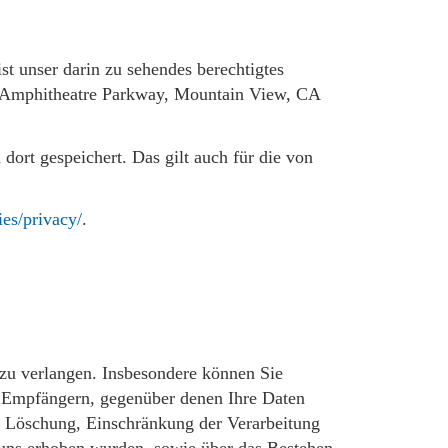
t unser darin zu sehendes berechtigtes
00 Amphitheatre Parkway, Mountain View, CA
rt gespeichert. Das gilt auch für die von
ies/privacy/
.
zu verlangen. Insbesondere können Sie
n Empfängern, gegenüber denen Ihre Daten
g, Löschung, Einschränkung der Verarbeitung
i uns erhoben wurden, sowie über das Bestehen