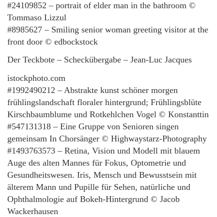
#24109852 – portrait of elder man in the bathroom ©
Tommaso Lizzul
#8985627 – Smiling senior woman greeting visitor at the
front door © edbockstock
Der Teckbote – Scheckübergabe – Jean-Luc Jacques
istockphoto.com
#1992490212 – Abstrakte kunst schöner morgen
frühlingslandschaft floraler hintergrund; Frühlingsblüte
Kirschbaumblume und Rotkehlchen Vogel © Konstanttin
#547131318 – Eine Gruppe von Senioren singen
gemeinsam In Chorsänger © Highwaystarz-Photography
#1493763573 – Retina, Vision und Modell mit blauem
Auge des alten Mannes für Fokus, Optometrie und
Gesundheitswesen. Iris, Mensch und Bewusstsein mit
älterem Mann und Pupille für Sehen, natürliche und
Ophthalmologie auf Bokeh-Hintergrund © Jacob
Wackerhausen