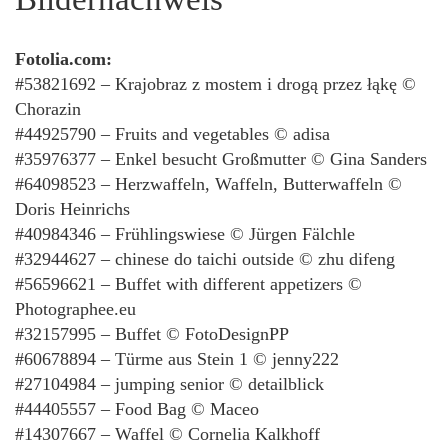
Fotolia.com:
#53821692 – Krajobraz z mostem i drogą przez łąkę ©
Chorazin
#44925790 – Fruits and vegetables © adisa
#35976377 – Enkel besucht Großmutter © Gina Sanders
#64098523 – Herzwaffeln, Waffeln, Butterwaffeln ©
Doris Heinrichs
#40984346 – Frühlingswiese © Jürgen Fälchle
#32944627 – chinese do taichi outside © zhu difeng
#56596621 – Buffet with different appetizers ©
Photographee.eu
#32157995 – Buffet © FotoDesignPP
#60678894 – Türme aus Stein 1 © jenny222
#27104984 – jumping senior © detailblick
#44405557 – Food Bag © Maceo
#14307667 – Waffel © Cornelia Kalkhoff