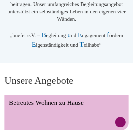
beitragen. Unser umfangreiches Begleitungsangebot
unterstützt ein selbständiges Leben in den eigenen vier
Wänden.
B
u
E
f
„buefet e.V. –
egleitung
nd
ngagement
ördern
E
T
igenständigkeit und
eilhabe“
Unsere Angebote
Betreutes Wohnen zu Hause