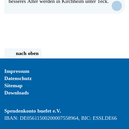
besseres Älter werden in Kirchheim unter Teck.
nach oben
Impressum
Datenschutz
Sitemap
Downloads
Spendenkonto buefet e.V.
IBAN: DE05611500200007558964, BIC: ESSLDE66